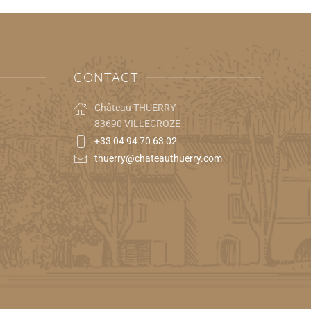
CONTACT
Château THUERRY
83690 VILLECROZE
+33 04 94 70 63 02
thuerry@chateauthuerry.com