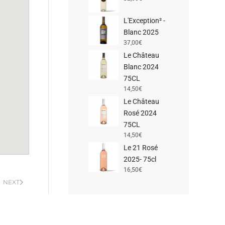
L'Exception² -
Blanc 2025
37,00
€
Le Château
Blanc 2024
75CL
14,50
€
Le Château
Rosé 2024
75CL
14,50
€
Le 21 Rosé
2025- 75cl
16,50
€
NEXT