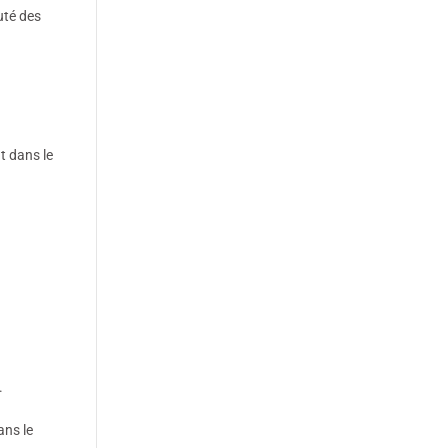
uté des
nt dans le
.
ans le