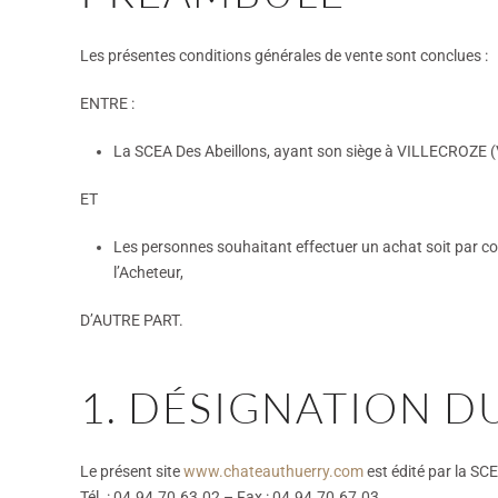
Les présentes conditions générales de vente sont conclues :
ENTRE :
La SCEA Des Abeillons, ayant son siège à VILLECROZE (
ET
Les personnes souhaitant effectuer un achat soit par co
l’Acheteur,
D’AUTRE PART.
1. DÉSIGNATION 
Le présent site
www.chateauthuerry.com
est édité par la SC
Tél. : 04.94.70.63.02 – Fax : 04.94.70.67.03