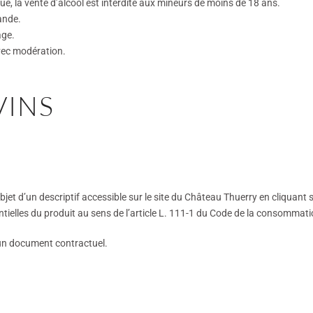
e, la vente d’alcool est interdite aux mineurs de moins de 18 ans.
ande.
âge.
vec modération.
VINS
objet d’un descriptif accessible sur le site du Château Thuerry en cliquant 
ntielles du produit au sens de l’article L. 111-1 du Code de la consommati
 un document contractuel.