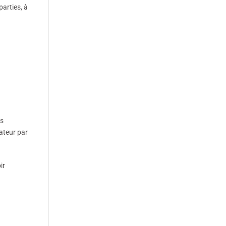
arties, à
ns
ateur par
ir