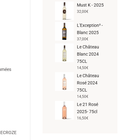
Must K - 2025
32,00
€
L'Exception² -
Blanc 2025
37,00
€
Le Château
Blanc 2024
75CL
14,50
€
ommées
Le Château
Rosé 2024
75CL
14,50
€
Le 21 Rosé
2025- 75cl
16,50
€
ILLECROZE