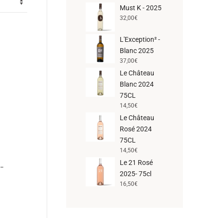
Must K - 2025
32,00
€
L'Exception² -
Blanc 2025
37,00
€
Le Château
Blanc 2024
75CL
14,50
€
Le Château
Rosé 2024
75CL
14,50
€
Le 21 Rosé
 –
2025- 75cl
16,50
€