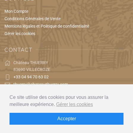
Mon Compte
Conditions Générales de Vente
Mentions légales et Politique de confidentialité
Gérer les cookies
CONTACT
Château THUERRY
83690 VILLECROZE
+33 04 94 70 63 02
thuerry@chateauthuerry.com
Ce site utilise des cookies pour vous assurer la
meilleure expérience.
Gérer les cookies
© CHÂTEAU THUERRY 2024 TOUS DROITS RÉSERVÉS
Accepter
Réalisation
Creamania Web