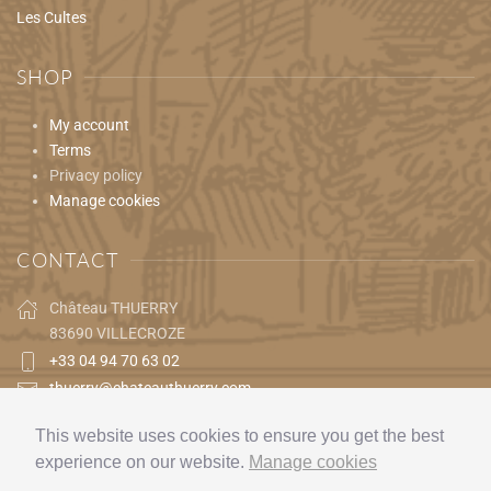
Les Cultes
SHOP
My account
Terms
Privacy policy
Manage cookies
CONTACT
Château THUERRY
83690 VILLECROZE
+33 04 94 70 63 02
thuerry@chateauthuerry.com
This website uses cookies to ensure you get the best
experience on our website.
Manage cookies