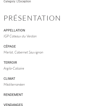
Category:
L'Exception
Rouge
2020
quantity
PRÉSENTATION
APPELLATION
IGP Coteaux du Verdon
CÉPAGE
Merlot, Cabernet Sauvignon
TERROIR
Argilo-Calcaire
CLIMAT
Méditerranéen
RENDEMENT
VENDANGES