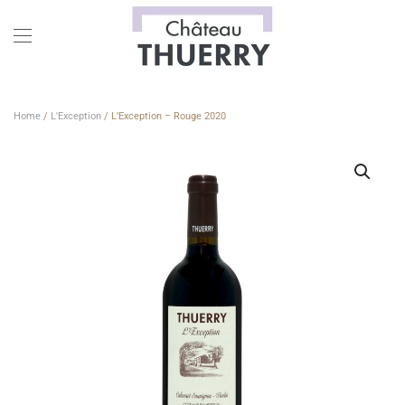
Skip to main content
Home
/
L'Exception
/ L’Exception – Rouge 2020