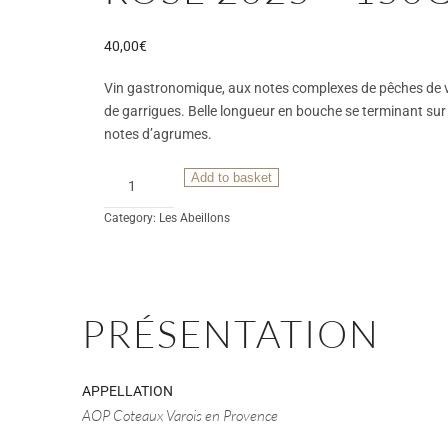
40,00
€
Vin gastronomique, aux notes complexes de pêches de v
de garrigues. Belle longueur en bouche se terminant sur
notes d’agrumes.
Les
Add to basket
Abeillons
Category:
Les Abeillons
Rosé
2025
-
150cl
quantity
PRÉSENTATION
APPELLATION
AOP Coteaux Varois en Provence