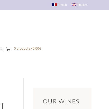
French
English
0 products -
0,00
€
OUR WINES
CL