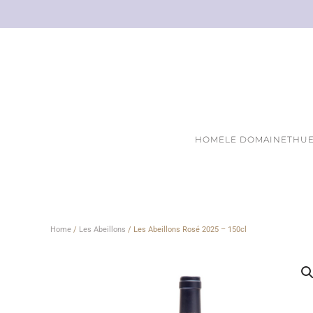
Skip to main content
HOME
LE DOMAINE
THUE
Home
/
Les Abeillons
/ Les Abeillons Rosé 2025 – 150cl