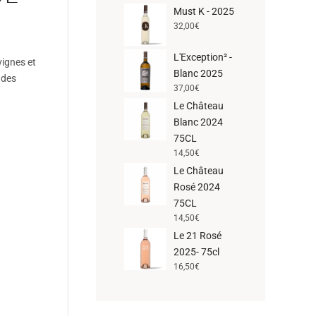
Must K - 2025
32,00
€
L'Exception² -
ignes et
Blanc 2025
 des
37,00
€
Le Château
Blanc 2024
75CL
14,50
€
Le Château
Rosé 2024
75CL
14,50
€
Le 21 Rosé
2025- 75cl
16,50
€